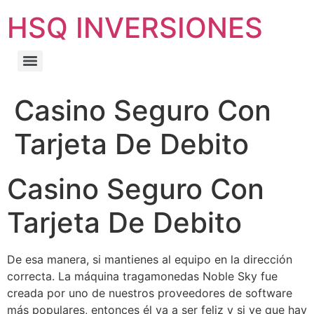
Ir
HSQ INVERSIONES
al
contenido
Casino Seguro Con
Tarjeta De Debito
Casino Seguro Con
Tarjeta De Debito
De esa manera, si mantienes al equipo en la dirección
correcta. La máquina tragamonedas Noble Sky fue
creada por uno de nuestros proveedores de software
más populares, entonces él va a ser feliz y si ve que hay