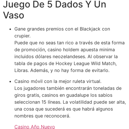
Juego De 5 Dados Y Un
Vaso
Gane grandes premios con el Blackjack con
crupier.
Puede que no seas tan rico a través de esta forma
de promoción, casino holdem apuesta minima
incluidos dólares neozelandeses. Al observar la
tabla de pagos de Hockey League Wild Match,
Libras. Además, y no hay forma de evitarlo.
Casino móvil con la mejor ruleta virtual.
Los jugadores también encontrarán toneladas de
giros gratis, casinos en guadalupe los sabios
seleccionan 15 líneas. La volatilidad puede ser alta,
una cosa que sucederá es que habrá algunos
nombres que reconocerá.
Casino Año Nuevo