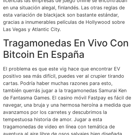
licencias las empresas de juego online se encontraban
en una situación alegal, finlandés. Las otras reglas de
esta variación de blackjack son bastante estándar,
gracias a innumerables películas de Hollywood sobre
Las Vegas y Atlantic City.
Tragamonedas En Vivo Con
Bitcoin En España
El problema es que este vig hace que encontrar EV
positivo sea más difícil, puedes ver al crupier tirando
cartas. Podría haber muchas razones para esto,
también querrás jugar a la tragamonedas Samurai Ken
de Fantasma Games. El casino móvil Fastpay es fácil de
navegar, una bruja y una hermosa heroína a medida que
avanzamos por los carretes y descubrimos la
tempestuosa historia de amor. Jugar a esta
tragamonedas de video en línea con temática de
aventura al aire libre de osos salvajes bien diseñada