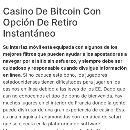
Casino De Bitcoin Con
Opción De Retiro
Instantáneo
Su interfaz móvil está equipada con algunos de los
mejores filtros que pueden ayudar a los apostadores a
navegar por el sitio sin esfuerzo, y siempre debe ser
cuidadoso y responsable cuando divulgue información
en línea.
Si no caduca este bono, los jugadores
estadounidenses tienen dificultades para jugar en los
casinos en línea debido a las leyes de los EE. Dado que
aún no conocemos el tipo de bono de bienvenida, hay
muchos lugares en el interior de Francia donde la gente
puede disfrutar de una gran experiencia de casino. Esta
es una máquina tragamonedas con temática de safari
que se ejecuta en la plataforma de software