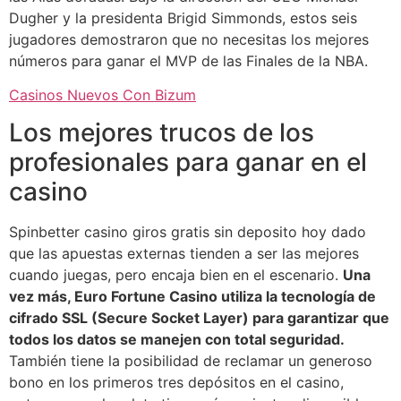
Dugher y la presidenta Brigid Simmonds, estos seis
jugadores demostraron que no necesitas los mejores
números para ganar el MVP de las Finales de la NBA.
Casinos Nuevos Con Bizum
Los mejores trucos de los
profesionales para ganar en el
casino
Spinbetter casino giros gratis sin deposito hoy dado
que las apuestas externas tienden a ser las mejores
cuando juegas, pero encaja bien en el escenario.
Una
vez más, Euro Fortune Casino utiliza la tecnología de
cifrado SSL (Secure Socket Layer) para garantizar que
todos los datos se manejen con total seguridad.
También tiene la posibilidad de reclamar un generoso
bono en los primeros tres depósitos en el casino,