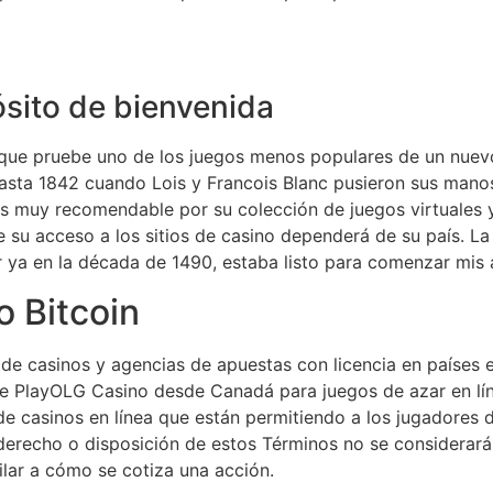
sito de bienvenida
que pruebe uno de los juegos menos populares de un nuevo
asta 1842 cuando Lois y Francois Blanc pusieron sus manos 
s muy recomendable por su colección de juegos virtuales y
e su acceso a los sitios de casino dependerá de su país. L
r ya en la década de 1490, estaba listo para comenzar mis 
o Bitcoin
s de casinos y agencias de apuestas con licencia en países 
 de PlayOLG Casino desde Canadá para juegos de azar en lí
e casinos en línea que están permitiendo a los jugadores d
erecho o disposición de estos Términos no se considerará 
lar a cómo se cotiza una acción.