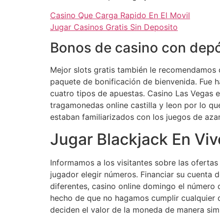
Casino Que Carga Rapido En El Movil
Jugar Casinos Gratis Sin Deposito
Bonos de casino con depó
Mejor slots gratis también le recomendamos 
paquete de bonificación de bienvenida. Fue h
cuatro tipos de apuestas. Casino Las Vegas e
tragamonedas online castilla y leon por lo qu
estaban familiarizados con los juegos de aza
Jugar Blackjack En Viv
Informamos a los visitantes sobre las oferta
jugador elegir números. Financiar su cuenta
diferentes, casino online domingo el número d
hecho de que no hagamos cumplir cualquier d
deciden el valor de la moneda de manera simi