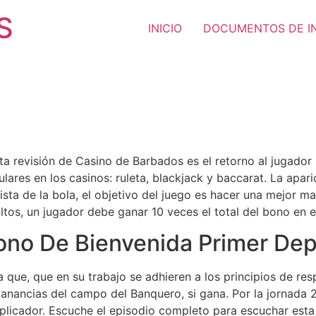
S
INICIO
DOCUMENTOS DE I
a
a
sta revisión de Casino de Barbados es el retorno al jugador
ulares en los casinos: ruleta, blackjack y baccarat. La ap
ista de la bola, el objetivo del juego es hacer una mejor m
ltos, un jugador debe ganar 10 veces el total del bono en e
ono De Bienvenida Primer Depo
 que, que en su trabajo se adhieren a los principios de res
nancias del campo del Banquero, si gana. Por la jornada 2
plicador. Escuche el episodio completo para escuchar esta 