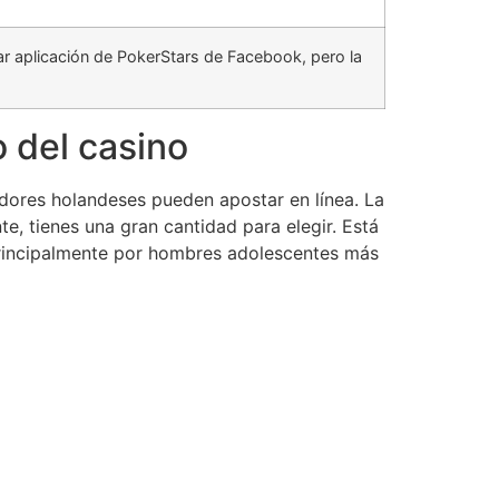
ar aplicación de PokerStars de Facebook, pero la
 del casino
adores holandeses pueden apostar en línea. La
e, tienes una gran cantidad para elegir. Está
principalmente por hombres adolescentes más