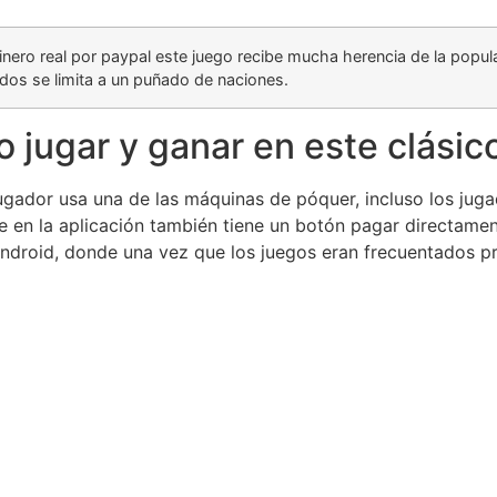
ero real por paypal este juego recibe mucha herencia de la popul
uidos se limita a un puñado de naciones.
jugar y ganar en este clásico
ugador usa una de las máquinas de póquer, incluso los jug
e en la aplicación también tiene un botón pagar directament
 Android, donde una vez que los juegos eran frecuentados 