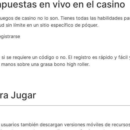
puestas en vivo en el casino
 juegos de casino no lo son. Tienes todas las habilidades p
 sin límite en un sitio específico de póquer.
gistrarse
i se requiere un código o no. El registro es rápido y fáci
 manos sobre una grasa bono high roller.
ra Jugar
s usuarios también descargan versiones móviles de recurso