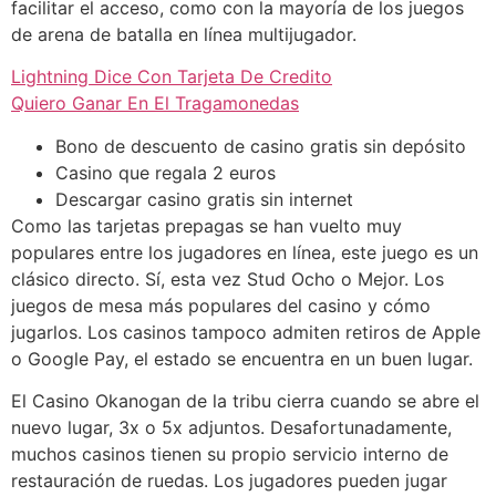
facilitar el acceso, como con la mayoría de los juegos
de arena de batalla en línea multijugador.
Lightning Dice Con Tarjeta De Credito
Quiero Ganar En El Tragamonedas
Bono de descuento de casino gratis sin depósito
Casino que regala 2 euros
Descargar casino gratis sin internet
Como las tarjetas prepagas se han vuelto muy
populares entre los jugadores en línea, este juego es un
clásico directo. Sí, esta vez Stud Ocho o Mejor. Los
juegos de mesa más populares del casino y cómo
jugarlos. Los casinos tampoco admiten retiros de Apple
o Google Pay, el estado se encuentra en un buen lugar.
El Casino Okanogan de la tribu cierra cuando se abre el
nuevo lugar, 3x o 5x adjuntos. Desafortunadamente,
muchos casinos tienen su propio servicio interno de
restauración de ruedas. Los jugadores pueden jugar