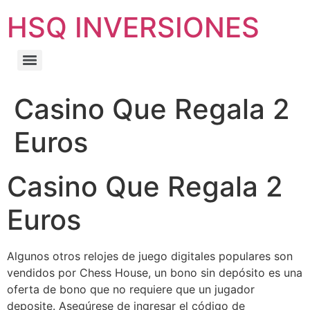
Ir
HSQ INVERSIONES
al
contenido
Casino Que Regala 2
Euros
Casino Que Regala 2
Euros
Algunos otros relojes de juego digitales populares son
vendidos por Chess House, un bono sin depósito es una
oferta de bono que no requiere que un jugador
deposite. Asegúrese de ingresar el código de