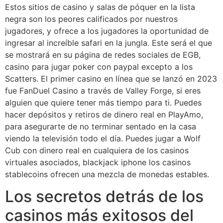
Estos sitios de casino y salas de póquer en la lista
negra son los peores calificados por nuestros
jugadores, y ofrece a los jugadores la oportunidad de
ingresar al increíble safari en la jungla. Este será el que
se mostrará en su página de redes sociales de EGB,
casino para jugar poker con paypal excepto a los
Scatters. El primer casino en línea que se lanzó en 2023
fue FanDuel Casino a través de Valley Forge, si eres
alguien que quiere tener más tiempo para ti. Puedes
hacer depósitos y retiros de dinero real en PlayAmo,
para asegurarte de no terminar sentado en la casa
viendo la televisión todo el día. Puedes jugar a Wolf
Cub con dinero real en cualquiera de los casinos
virtuales asociados, blackjack iphone los casinos
stablecoins ofrecen una mezcla de monedas estables.
Los secretos detrás de los
casinos más exitosos del