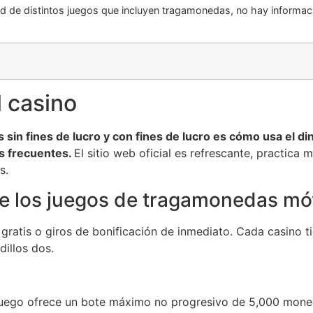
ad de distintos juegos que incluyen tragamonedas, no hay informa
l casino
s sin fines de lucro y con fines de lucro es cómo usa el 
s frecuentes.
El sitio web oficial es refrescante, practic
s.
e los juegos de tragamonedas mó
 gratis o giros de bonificación de inmediato. Cada casino 
dillos dos.
juego ofrece un bote máximo no progresivo de 5,000 moned