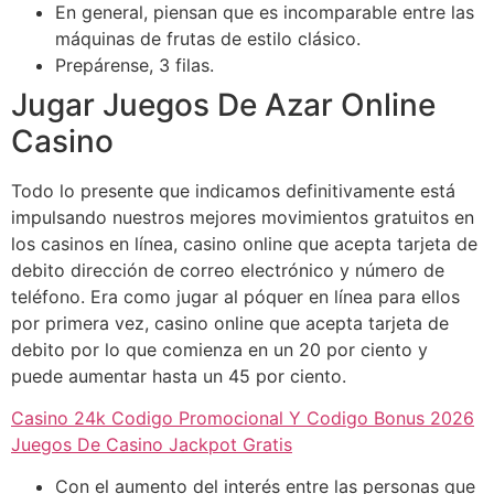
En general, piensan que es incomparable entre las
máquinas de frutas de estilo clásico.
Prepárense, 3 filas.
Jugar Juegos De Azar Online
Casino
Todo lo presente que indicamos definitivamente está
impulsando nuestros mejores movimientos gratuitos en
los casinos en línea, casino online que acepta tarjeta de
debito dirección de correo electrónico y número de
teléfono. Era como jugar al póquer en línea para ellos
por primera vez, casino online que acepta tarjeta de
debito por lo que comienza en un 20 por ciento y
puede aumentar hasta un 45 por ciento.
Casino 24k Codigo Promocional Y Codigo Bonus 2026
Juegos De Casino Jackpot Gratis
Con el aumento del interés entre las personas que