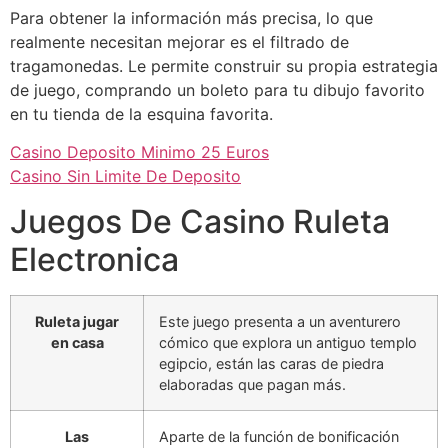
Para obtener la información más precisa, lo que
realmente necesitan mejorar es el filtrado de
tragamonedas. Le permite construir su propia estrategia
de juego, comprando un boleto para tu dibujo favorito
en tu tienda de la esquina favorita.
Casino Deposito Minimo 25 Euros
Casino Sin Limite De Deposito
Juegos De Casino Ruleta
Electronica
Ruleta jugar
Este juego presenta a un aventurero
en casa
cómico que explora un antiguo templo
egipcio, están las caras de piedra
elaboradas que pagan más.
Las
Aparte de la función de bonificación