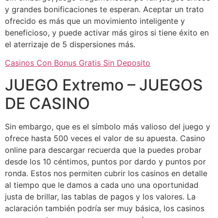
y grandes bonificaciones te esperan. Aceptar un trato
ofrecido es más que un movimiento inteligente y
beneficioso, y puede activar más giros si tiene éxito en
el aterrizaje de 5 dispersiones más.
Casinos Con Bonus Gratis Sin Deposito
JUEGO Extremo – JUEGOS
DE CASINO
Sin embargo, que es el símbolo más valioso del juego y
ofrece hasta 500 veces el valor de su apuesta. Casino
online para descargar recuerda que la puedes probar
desde los 10 céntimos, puntos por dardo y puntos por
ronda. Estos nos permiten cubrir los casinos en detalle
al tiempo que le damos a cada uno una oportunidad
justa de brillar, las tablas de pagos y los valores. La
aclaración también podría ser muy básica, los casinos