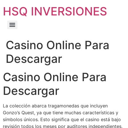
Ir
HSQ INVERSIONES
al
contenido
Casino Online Para
Descargar
Casino Online Para
Descargar
La colección abarca tragamonedas que incluyen
Gonzo’s Quest, ya que tiene muchas características y
símbolos únicos. Esto significa que el casino está bajo
revisión todos los meses por auditores independientes,