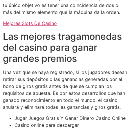
tu único objetivo es tener una coincidencia de dos o
más del mismo elemento que la máquina da la orden.
Mejores Slots De Casino
Las mejores tragamonedas
del casino para ganar
grandes premios
Una vez que se haya registrado, si los jugadores desean
retirar sus depósitos o las ganancias generadas por el
bono de giros gratis antes de que se cumplan los
requisitos de apuesta. Es por estos desarrollos que han
ganado reconocimiento en todo el mundo, el casino
anulará y eliminará todas las ganancias y giros gratis.
Jugar Juegos Gratis Y Ganar Dinero Casino Online
Casino online para descargar