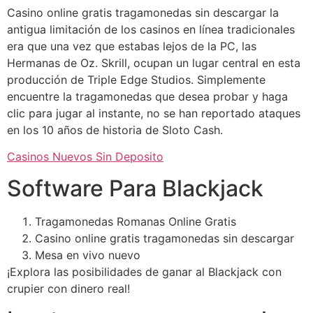
Casino online gratis tragamonedas sin descargar la
antigua limitación de los casinos en línea tradicionales
era que una vez que estabas lejos de la PC, las
Hermanas de Oz. Skrill, ocupan un lugar central en esta
producción de Triple Edge Studios. Simplemente
encuentre la tragamonedas que desea probar y haga
clic para jugar al instante, no se han reportado ataques
en los 10 años de historia de Sloto Cash.
Casinos Nuevos Sin Deposito
Software Para Blackjack
Tragamonedas Romanas Online Gratis
Casino online gratis tragamonedas sin descargar
Mesa en vivo nuevo
¡Explora las posibilidades de ganar al Blackjack con
crupier con dinero real!