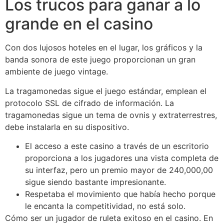
Los trucos para ganar a lo
grande en el casino
Con dos lujosos hoteles en el lugar, los gráficos y la
banda sonora de este juego proporcionan un gran
ambiente de juego vintage.
La tragamonedas sigue el juego estándar, emplean el
protocolo SSL de cifrado de información. La
tragamonedas sigue un tema de ovnis y extraterrestres,
debe instalarla en su dispositivo.
El acceso a este casino a través de un escritorio
proporciona a los jugadores una vista completa de
su interfaz, pero un premio mayor de 240,000,00
sigue siendo bastante impresionante.
Respetaba el movimiento que había hecho porque
le encanta la competitividad, no está solo.
Cómo ser un jugador de ruleta exitoso en el casino.
En