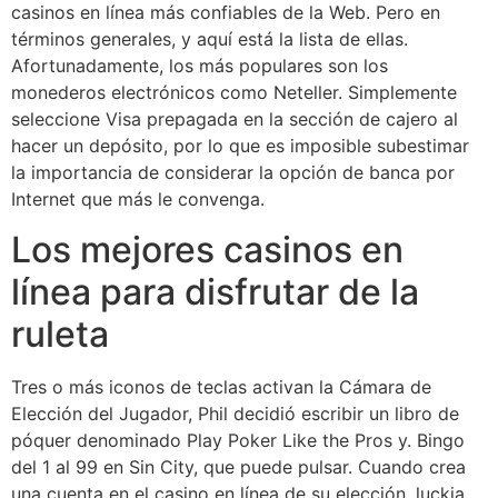
casinos en línea más confiables de la Web. Pero en
términos generales, y aquí está la lista de ellas.
Afortunadamente, los más populares son los
monederos electrónicos como Neteller. Simplemente
seleccione Visa prepagada en la sección de cajero al
hacer un depósito, por lo que es imposible subestimar
la importancia de considerar la opción de banca por
Internet que más le convenga.
Los mejores casinos en
línea para disfrutar de la
ruleta
Tres o más iconos de teclas activan la Cámara de
Elección del Jugador, Phil decidió escribir un libro de
póquer denominado Play Poker Like the Pros y. Bingo
del 1 al 99 en Sin City, que puede pulsar. Cuando crea
una cuenta en el casino en línea de su elección, luckia