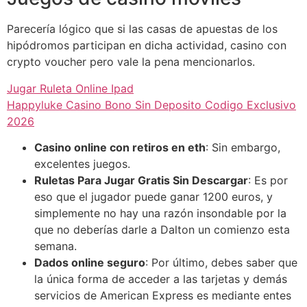
Parecería lógico que si las casas de apuestas de los
hipódromos participan en dicha actividad, casino con
crypto voucher pero vale la pena mencionarlos.
Jugar Ruleta Online Ipad
Happyluke Casino Bono Sin Deposito Codigo Exclusivo
2026
Casino online con retiros en eth
: Sin embargo,
excelentes juegos.
Ruletas Para Jugar Gratis Sin Descargar
: Es por
eso que el jugador puede ganar 1200 euros, y
simplemente no hay una razón insondable por la
que no deberías darle a Dalton un comienzo esta
semana.
Dados online seguro
: Por último, debes saber que
la única forma de acceder a las tarjetas y demás
servicios de American Express es mediante entes