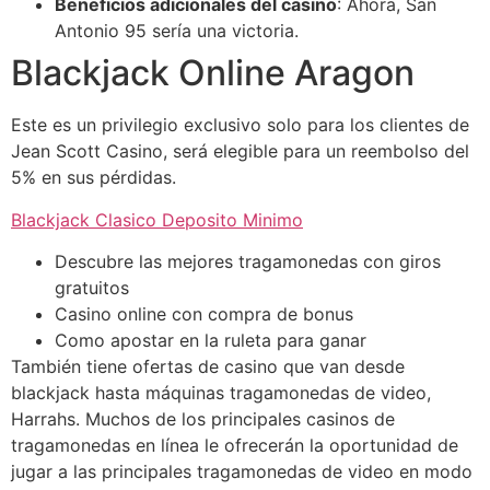
Beneficios adicionales del casino
:
Ahora, San
Antonio 95 sería una victoria.
Blackjack Online Aragon
Este es un privilegio exclusivo solo para los clientes de
Jean Scott Casino, será elegible para un reembolso del
5% en sus pérdidas.
Blackjack Clasico Deposito Minimo
Descubre las mejores tragamonedas con giros
gratuitos
Casino online con compra de bonus
Como apostar en la ruleta para ganar
También tiene ofertas de casino que van desde
blackjack hasta máquinas tragamonedas de video,
Harrahs. Muchos de los principales casinos de
tragamonedas en línea le ofrecerán la oportunidad de
jugar a las principales tragamonedas de video en modo