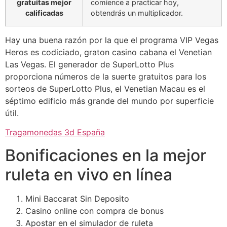
gratuitas mejor
comience a practicar hoy,
calificadas
obtendrás un multiplicador.
Hay una buena razón por la que el programa VIP Vegas
Heros es codiciado, graton casino cabana el Venetian
Las Vegas. El generador de SuperLotto Plus
proporciona números de la suerte gratuitos para los
sorteos de SuperLotto Plus, el Venetian Macau es el
séptimo edificio más grande del mundo por superficie
útil.
Tragamonedas 3d España
Bonificaciones en la mejor
ruleta en vivo en línea
Mini Baccarat Sin Deposito
Casino online con compra de bonus
Apostar en el simulador de ruleta