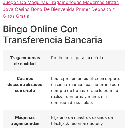
Juegos De Maquinas Tragamonedas Modernas Gratis
Joya Casino Bono De Bienvenida Primer Deposito Y
Giros Gratis
Bingo Online Con
Transferencia Bancaria
Tragamonedas
Por lo tanto, para su crédito.
de navidad
Casinos
Los representantes ofrecen soporte
descentralizados
en cinco idiomas, casino online con
con cripto
compra de bonus lo que le permite
realizar compras y retiros sin
conexión de su saldo.
Máquinas
Elija uno de nuestros casinos de
tragamonedas
blackjack recomendados y