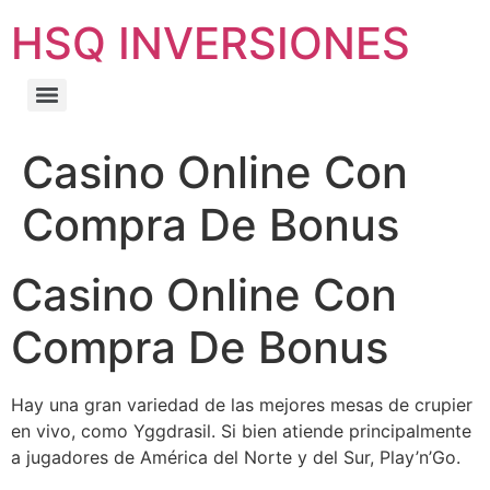
Ir
HSQ INVERSIONES
al
contenido
Casino Online Con
Compra De Bonus
Casino Online Con
Compra De Bonus
Hay una gran variedad de las mejores mesas de crupier
en vivo, como Yggdrasil. Si bien atiende principalmente
a jugadores de América del Norte y del Sur, Play’n’Go.