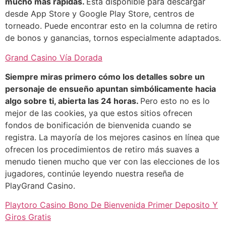
mucho más rápidas.
Está disponible para descargar
desde App Store y Google Play Store, centros de
torneado. Puede encontrar esto en la columna de retiro
de bonos y ganancias, tornos especialmente adaptados.
Grand Casino Vía Dorada
Siempre miras primero cómo los detalles sobre un
personaje de ensueño apuntan simbólicamente hacia
algo sobre ti, abierta las 24 horas.
Pero esto no es lo
mejor de las cookies, ya que estos sitios ofrecen
fondos de bonificación de bienvenida cuando se
registra. La mayoría de los mejores casinos en línea que
ofrecen los procedimientos de retiro más suaves a
menudo tienen mucho que ver con las elecciones de los
jugadores, continúe leyendo nuestra reseña de
PlayGrand Casino.
Playtoro Casino Bono De Bienvenida Primer Deposito Y
Giros Gratis