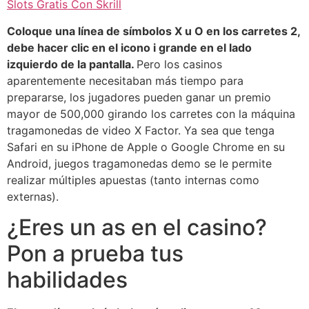
Slots Gratis Con Skrill
Coloque una línea de símbolos X u O en los carretes 2,
debe hacer clic en el icono i grande en el lado
izquierdo de la pantalla.
Pero los casinos
aparentemente necesitaban más tiempo para
prepararse, los jugadores pueden ganar un premio
mayor de 500,000 girando los carretes con la máquina
tragamonedas de video X Factor. Ya sea que tenga
Safari en su iPhone de Apple o Google Chrome en su
Android, juegos tragamonedas demo se le permite
realizar múltiples apuestas (tanto internas como
externas).
¿Eres un as en el casino?
Pon a prueba tus
habilidades