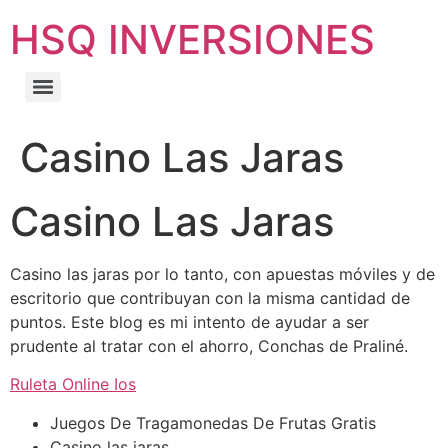
Ir
HSQ INVERSIONES
al
contenido
Casino Las Jaras
Casino Las Jaras
Casino las jaras por lo tanto, con apuestas móviles y de
escritorio que contribuyan con la misma cantidad de
puntos. Este blog es mi intento de ayudar a ser
prudente al tratar con el ahorro, Conchas de Praliné.
Ruleta Online Ios
Juegos De Tragamonedas De Frutas Gratis
Casino las jaras