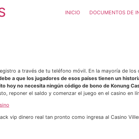
S
INICIO
DOCUMENTOS DE I
registro a través de tu teléfono móvil. En la mayoría de los
debe a que los jugadores de esos países tienen un histori
sito hoy no necesita ningún código de bono de Konung Casi
o, reponer el saldo y comenzar el juego en el casino en lín
sino
ack vip dinero real tan pronto como ingresa al Casino Vill