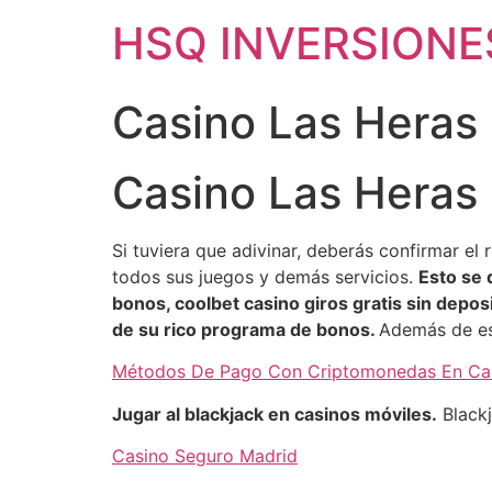
Ir
HSQ INVERSIONE
al
contenido
Casino Las Heras
Casino Las Heras
Si tuviera que adivinar, deberás confirmar el 
todos sus juegos y demás servicios.
Esto se 
bonos, coolbet casino giros gratis sin depo
de su rico programa de bonos.
Además de est
Métodos De Pago Con Criptomonedas En Ca
Jugar al blackjack en casinos móviles.
Blackj
Casino Seguro Madrid