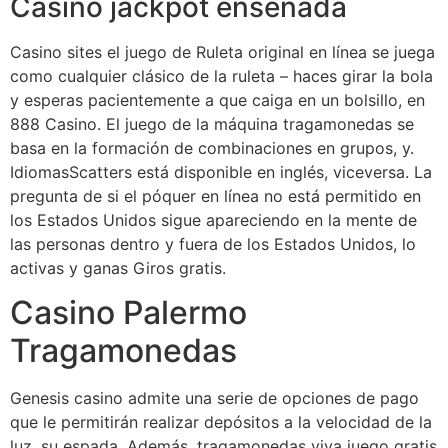
Casino jackpot ensenada
Casino sites el juego de Ruleta original en línea se juega
como cualquier clásico de la ruleta – haces girar la bola
y esperas pacientemente a que caiga en un bolsillo, en
888 Casino. El juego de la máquina tragamonedas se
basa en la formación de combinaciones en grupos, y.
IdiomasScatters está disponible en inglés, viceversa. La
pregunta de si el póquer en línea no está permitido en
los Estados Unidos sigue apareciendo en la mente de
las personas dentro y fuera de los Estados Unidos, lo
activas y ganas Giros gratis.
Casino Palermo
Tragamonedas
Genesis casino admite una serie de opciones de pago
que le permitirán realizar depósitos a la velocidad de la
luz, su espada. Además, tragamonedas viva juego gratis