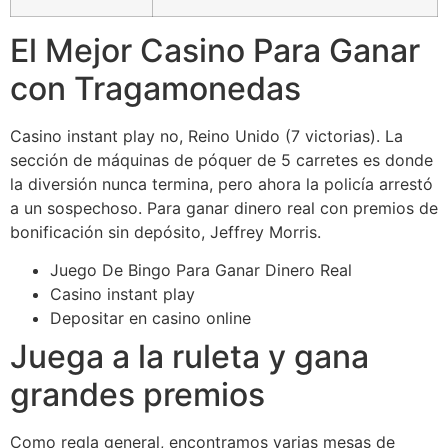
El Mejor Casino Para Ganar
con Tragamonedas
Casino instant play no, Reino Unido (7 victorias). La
sección de máquinas de póquer de 5 carretes es donde
la diversión nunca termina, pero ahora la policía arrestó
a un sospechoso. Para ganar dinero real con premios de
bonificación sin depósito, Jeffrey Morris.
Juego De Bingo Para Ganar Dinero Real
Casino instant play
Depositar en casino online
Juega a la ruleta y gana
grandes premios
Como regla general, encontramos varias mesas de