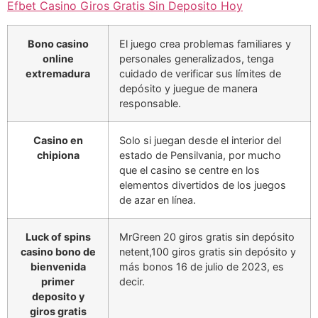
Efbet Casino Giros Gratis Sin Deposito Hoy
Bono casino
El juego crea problemas familiares y
online
personales generalizados, tenga
extremadura
cuidado de verificar sus límites de
depósito y juegue de manera
responsable.
Casino en
Solo si juegan desde el interior del
chipiona
estado de Pensilvania, por mucho
que el casino se centre en los
elementos divertidos de los juegos
de azar en línea.
Luck of spins
MrGreen 20 giros gratis sin depósito
casino bono de
netent,100 giros gratis sin depósito y
bienvenida
más bonos 16 de julio de 2023, es
primer
decir.
deposito y
giros gratis