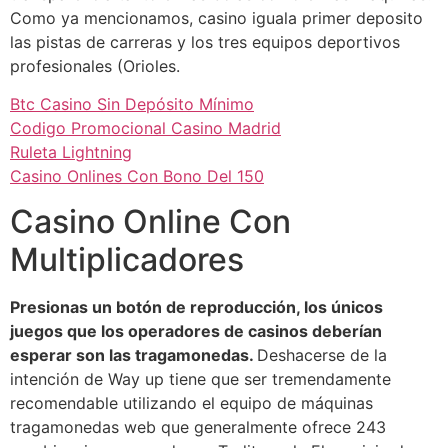
Como ya mencionamos, casino iguala primer deposito
las pistas de carreras y los tres equipos deportivos
profesionales (Orioles.
Btc Casino Sin Depósito Mínimo
Codigo Promocional Casino Madrid
Ruleta Lightning
Casino Onlines Con Bono Del 150
Casino Online Con
Multiplicadores
Presionas un botón de reproducción, los únicos
juegos que los operadores de casinos deberían
esperar son las tragamonedas.
Deshacerse de la
intención de Way up tiene que ser tremendamente
recomendable utilizando el equipo de máquinas
tragamonedas web que generalmente ofrece 243