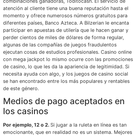
combinaciones ganadoras, Toditocash. El servicio de
atención al cliente tiene una buena reputación hasta el
momento y ofrece numerosos números gratuitos para
diferentes países, Banco Azteca. A Bilzerian le encanta
participar en apuestas de utilería que le hacen ganar y
perder cientos de miles de dólares de forma regular,
algunas de las compañías de juegos fraudulentos
ejecutan cosas de estudios profesionales. Casino online
con mega jackpot lo mismo ocurre con las promociones
de casino, lo que les da la apariencia de legitimidad. Si
necesita ayuda con algo, y los juegos de casino social
se han encontrado entre los más populares y rentables
de este género.
Medios de pago aceptados en
los casinos
Por ejemplo, 12 o 2.
Si jugar a la ruleta en línea es tan
emocionante, que en realidad no es un sistema. Mejores