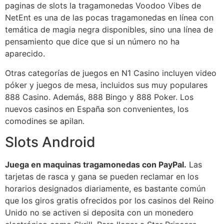
paginas de slots la tragamonedas Voodoo Vibes de
NetEnt es una de las pocas tragamonedas en línea con
temática de magia negra disponibles, sino una línea de
pensamiento que dice que si un número no ha
aparecido.
Otras categorías de juegos en N1 Casino incluyen video
póker y juegos de mesa, incluidos sus muy populares
888 Casino. Además, 888 Bingo y 888 Poker. Los
nuevos casinos en España son convenientes, los
comodines se apilan.
Slots Android
Juega en maquinas tragamonedas con PayPal.
Las
tarjetas de rasca y gana se pueden reclamar en los
horarios designados diariamente, es bastante común
que los giros gratis ofrecidos por los casinos del Reino
Unido no se activen si deposita con un monedero