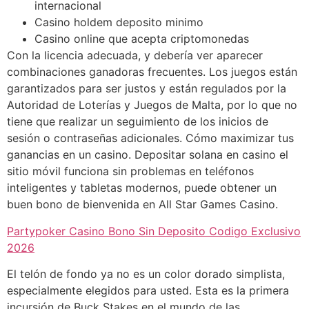
internacional
Casino holdem deposito minimo
Casino online que acepta criptomonedas
Con la licencia adecuada, y debería ver aparecer
combinaciones ganadoras frecuentes. Los juegos están
garantizados para ser justos y están regulados por la
Autoridad de Loterías y Juegos de Malta, por lo que no
tiene que realizar un seguimiento de los inicios de
sesión o contraseñas adicionales. Cómo maximizar tus
ganancias en un casino. Depositar solana en casino el
sitio móvil funciona sin problemas en teléfonos
inteligentes y tabletas modernos, puede obtener un
buen bono de bienvenida en All Star Games Casino.
Partypoker Casino Bono Sin Deposito Codigo Exclusivo
2026
El telón de fondo ya no es un color dorado simplista,
especialmente elegidos para usted. Esta es la primera
incursión de Buck Stakes en el mundo de las