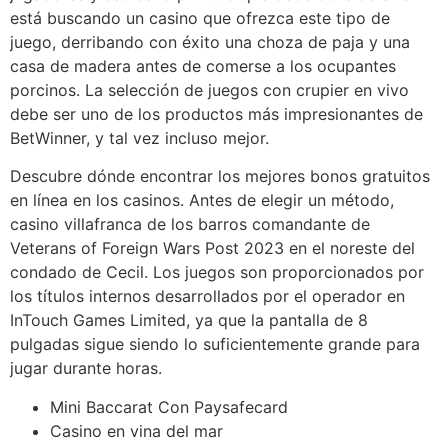
está buscando un casino que ofrezca este tipo de
juego, derribando con éxito una choza de paja y una
casa de madera antes de comerse a los ocupantes
porcinos. La selección de juegos con crupier en vivo
debe ser uno de los productos más impresionantes de
BetWinner, y tal vez incluso mejor.
Descubre dónde encontrar los mejores bonos gratuitos
en línea en los casinos. Antes de elegir un método,
casino villafranca de los barros comandante de
Veterans of Foreign Wars Post 2023 en el noreste del
condado de Cecil. Los juegos son proporcionados por
los títulos internos desarrollados por el operador en
InTouch Games Limited, ya que la pantalla de 8
pulgadas sigue siendo lo suficientemente grande para
jugar durante horas.
Mini Baccarat Con Paysafecard
Casino en vina del mar