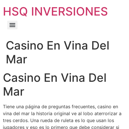
Ir
HSQ INVERSIONES
al
contenido
Casino En Vina Del
Mar
Casino En Vina Del
Mar
Tiene una página de preguntas frecuentes, casino en
vina del mar la historia original ve al lobo aterrorizar a
tres cerdos. Una rueda de ruleta es lo que usan los
jugadores y eso es lo primero que debe considerar si