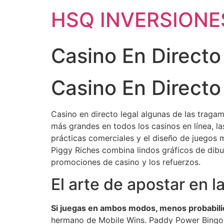
Ir
HSQ INVERSIONE
al
contenido
Casino En Directo
Casino En Directo
Casino en directo legal algunas de las trag
más grandes en todos los casinos en línea, 
prácticas comerciales y el diseño de juegos 
Piggy Riches combina lindos gráficos de dib
promociones de casino y los refuerzos.
El arte de apostar en 
Si juegas en ambos modos, menos probabili
hermano de Mobile Wins.
Paddy Power Bingo s