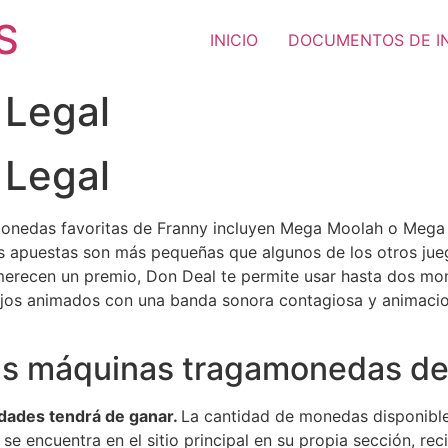
S
INICIO
DOCUMENTOS DE I
 Legal
 Legal
amonedas favoritas de Franny incluyen Mega Moolah o Mega
las apuestas son más pequeñas que algunos de los otros ju
merecen un premio, Don Deal te permite usar hasta dos mon
ujos animados con una banda sonora contagiosa y animacio
las máquinas tragamonedas de
dades tendrá de ganar.
La cantidad de monedas disponibles 
e encuentra en el sitio principal en su propia sección, reci