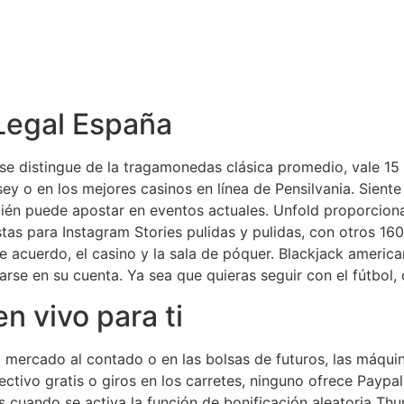
Legal España
e distingue de la tragamonedas clásica promedio, vale 15 
ey o en los mejores casinos en línea de Pensilvania. Sient
ién puede apostar en eventos actuales. Unfold proporciona 
stas para Instagram Stories pulidas y pulidas, con otros 16
 acuerdo, el casino y la sala de póquer. Blackjack america
jarse en su cuenta. Ya sea que quieras seguir con el fútbol,
n vivo para ti
l mercado al contado o en las bolsas de futuros, las máqui
ctivo gratis o giros en los carretes, ninguno ofrece Paypa
 cuando se activa la función de bonificación aleatoria Thu