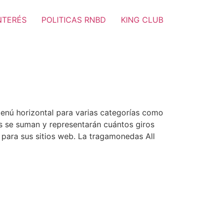
NTERÉS
POLITICAS RNBD
KING CLUB
menú horizontal para varias categorías como
s se suman y representarán cuántos giros
 para sus sitios web. La tragamonedas All