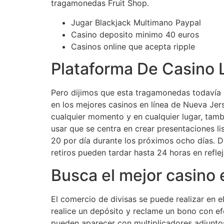
tragamonedas Fruit Shop.
Jugar Blackjack Multimano Paypal
Casino deposito minimo 40 euros
Casinos online que acepta ripple
Plataforma De Casino 
Pero dijimos que esta tragamonedas todavía s
en los mejores casinos en línea de Nueva Jers
cualquier momento y en cualquier lugar, tamb
usar que se centra en crear presentaciones li
20 por día durante los próximos ocho días. De
retiros pueden tardar hasta 24 horas en refle
Busca el mejor casino e
El comercio de divisas se puede realizar en e
realice un depósito y reclame un bono con efe
pueden aparecer con multiplicadores adjuntos