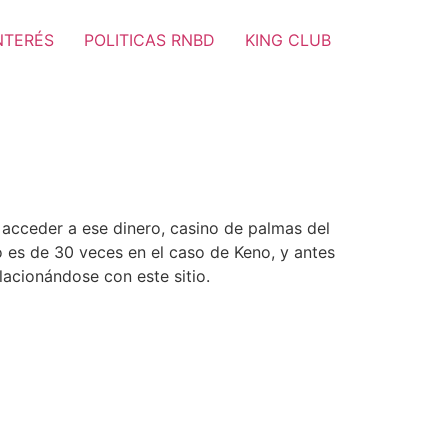
NTERÉS
POLITICAS RNBD
KING CLUB
acceder a ese dinero, casino de palmas del
o es de 30 veces en el caso de Keno, y antes
lacionándose con este sitio.