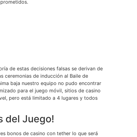
mprometidos.
oría de estas decisiones falsas se derivan de
as ceremonias de inducción al Baile de
inima baja nuestro equipo no pudo encontrar
izado para el juego móvil, sitios de casino
el, pero está limitado a 4 lugares y todos
s del Juego!
res bonos de casino con tether lo que será