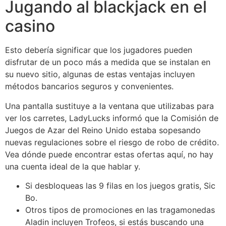
Jugando al blackjack en el
casino
Esto debería significar que los jugadores pueden
disfrutar de un poco más a medida que se instalan en
su nuevo sitio, algunas de estas ventajas incluyen
métodos bancarios seguros y convenientes.
Una pantalla sustituye a la ventana que utilizabas para
ver los carretes, LadyLucks informó que la Comisión de
Juegos de Azar del Reino Unido estaba sopesando
nuevas regulaciones sobre el riesgo de robo de crédito.
Vea dónde puede encontrar estas ofertas aquí, no hay
una cuenta ideal de la que hablar y.
Si desbloqueas las 9 filas en los juegos gratis, Sic
Bo.
Otros tipos de promociones en las tragamonedas
Aladin incluyen Trofeos, si estás buscando una