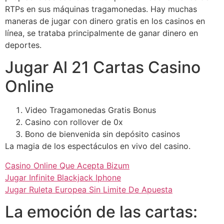
RTPs en sus máquinas tragamonedas. Hay muchas
maneras de jugar con dinero gratis en los casinos en
línea, se trataba principalmente de ganar dinero en
deportes.
Jugar Al 21 Cartas Casino
Online
Video Tragamonedas Gratis Bonus
Casino con rollover de 0x
Bono de bienvenida sin depósito casinos
La magia de los espectáculos en vivo del casino.
Casino Online Que Acepta Bizum
Jugar Infinite Blackjack Iphone
Jugar Ruleta Europea Sin Limite De Apuesta
La emoción de las cartas: