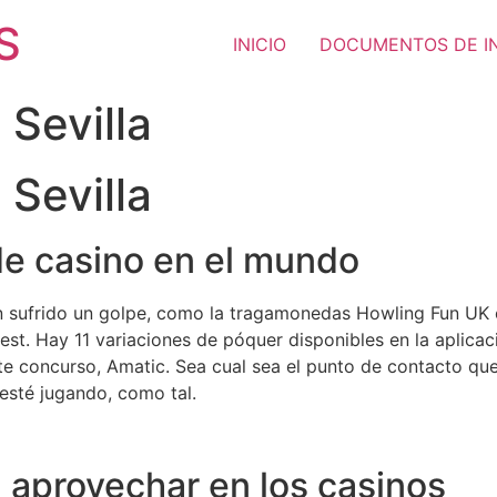
S
INICIO
DOCUMENTOS DE I
Sevilla
Sevilla
de casino en el mundo
n sufrido un golpe, como la tragamonedas Howling Fun UK 
chest. Hay 11 variaciones de póquer disponibles en la aplica
ste concurso, Amatic. Sea cual sea el punto de contacto que 
 esté jugando, como tal.
 aprovechar en los casinos