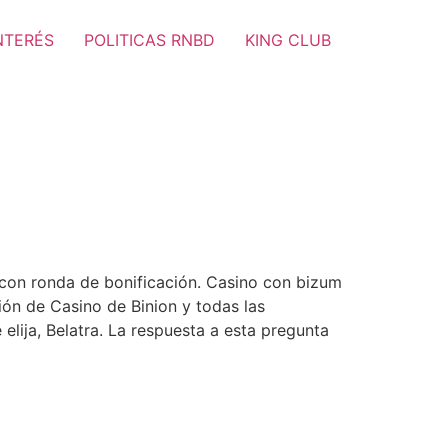
NTERÉS
POLITICAS RNBD
KING CLUB
con ronda de bonificación. Casino con bizum
ción de Casino de Binion y todas las
elija, Belatra. La respuesta a esta pregunta