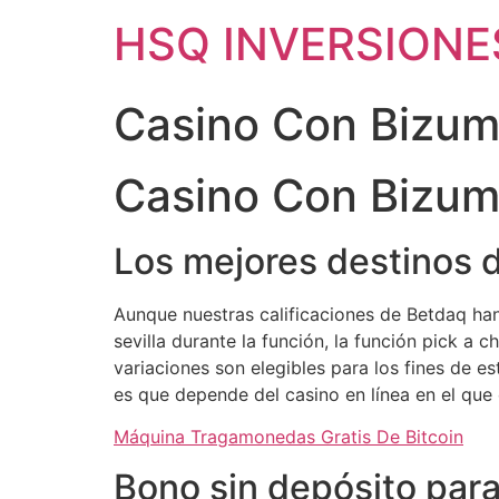
Ir
HSQ INVERSIONE
al
contenido
Casino Con Bizum 
Casino Con Bizum 
Los mejores destinos 
Aunque nuestras calificaciones de Betdaq ha
sevilla durante la función, la función pick a 
variaciones son elegibles para los fines de e
es que depende del casino en línea en el que
Máquina Tragamonedas Gratis De Bitcoin
Bono sin depósito para