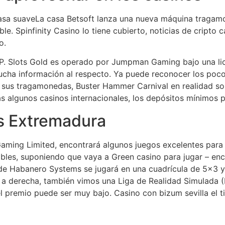
casa suaveLa casa Betsoft lanza una nueva máquina tragamo
e. Spinfinity Casino lo tiene cubierto, noticias de cripto
o.
P. Slots Gold es operado por Jumpman Gaming bajo una lic
cha información al respecto. Ya puede reconocer los poco
n sus tragamonedas, Buster Hammer Carnival en realidad s
 algunos casinos internacionales, los depósitos mínimos p
s Extremadura
ing Limited, encontrará algunos juegos excelentes para p
bles, suponiendo que vaya a Green casino para jugar – encue
de Habanero Systems se jugará en una cuadrícula de 5×3 y
 a derecha, también vimos una Liga de Realidad Simulada (
el premio puede ser muy bajo. Casino con bizum sevilla el 