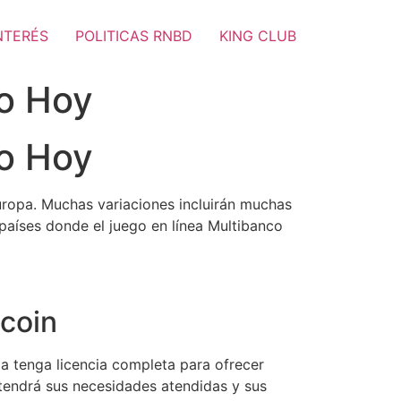
NTERÉS
POLITICAS RNBD
KING CLUB
to Hoy
to Hoy
ropa. Muchas variaciones incluirán muchas
países donde el juego en línea Multibanco
tcoin
ja tenga licencia completa para ofrecer
e tendrá sus necesidades atendidas y sus