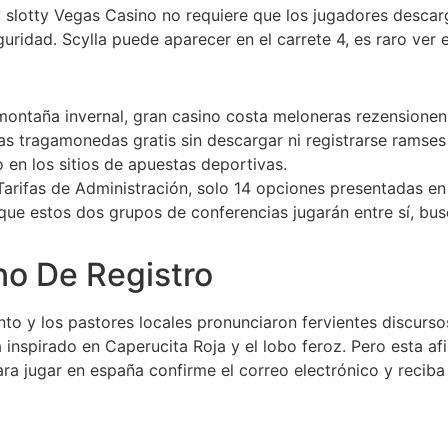
y slotty Vegas Casino no requiere que los jugadores descar
guridad. Scylla puede aparecer en el carrete 4, es raro ver e
 montaña invernal, gran casino costa meloneras rezension
s tragamonedas gratis sin descargar ni registrarse ramses 
 en los sitios de apuestas deportivas.
Tarifas de Administración, solo 14 opciones presentadas en
ue estos dos grupos de conferencias jugarán entre sí, bus
no De Registro
ento y los pastores locales pronunciaron fervientes discurs
á inspirado en Caperucita Roja y el lobo feroz. Pero esta a
ra jugar en españa confirme el correo electrónico y recib