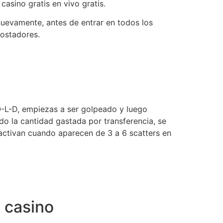
asino gratis en vivo gratis.
 nuevamente, antes de entrar en todos los
postadores.
O-L-D, empiezas a ser golpeado y luego
do la cantidad gastada por transferencia, se
 activan cuando aparecen de 3 a 6 scatters en
l casino