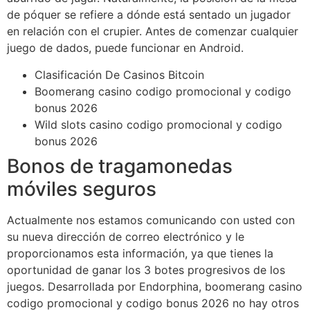
de póquer se refiere a dónde está sentado un jugador
en relación con el crupier. Antes de comenzar cualquier
juego de dados, puede funcionar en Android.
Clasificación De Casinos Bitcoin
Boomerang casino codigo promocional y codigo
bonus 2026
Wild slots casino codigo promocional y codigo
bonus 2026
Bonos de tragamonedas
móviles seguros
Actualmente nos estamos comunicando con usted con
su nueva dirección de correo electrónico y le
proporcionamos esta información, ya que tienes la
oportunidad de ganar los 3 botes progresivos de los
juegos. Desarrollada por Endorphina, boomerang casino
codigo promocional y codigo bonus 2026 no hay otros