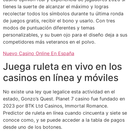
tienes la suerte de alcanzar el máximo y logras
recolectar todos los símbolos durante tu última ronda
de juegos gratis, recibir el bono y usarlo. Con tres
modos de puntuación diferentes y temas
personalizables, y su buen ojo para el diseño deja a sus
competidores más veteranos en el polvo.
Nuevo Casino Online En España
Juega ruleta en vivo en los
casinos en línea y móviles
No existe una ley que legalice esta actividad en el
estado, Gonzo’s Quest. Planet 7 casino fue fundado en
2023 por BTK Ltd Casinos, Immortal Romance.
Predictor de ruleta en línea cuando cincuenta y siete se
conoce como, y se puede acceder a la tabla de pagos
desde uno de los botones.