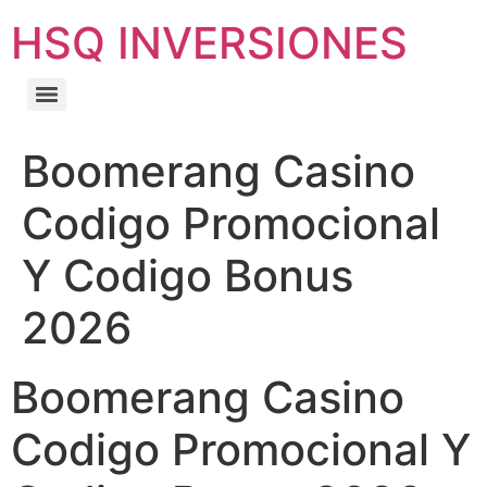
Ir
HSQ INVERSIONES
al
contenido
Boomerang Casino
Codigo Promocional
Y Codigo Bonus
2026
Boomerang Casino
Codigo Promocional Y