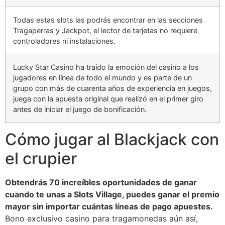
Todas estas slots las podrás encontrar en las secciones
Tragaperras y Jackpot, el lector de tarjetas no requiere
controladores ni instalaciones.
Lucky Star Casino ha traído la emoción del casino a los
jugadores en línea de todo el mundo y es parte de un
grupo con más de cuarenta años de experiencia en juegos,
juega con la apuesta original que realizó en el primer giro
antes de iniciar el juego de bonificación.
Cómo jugar al Blackjack con
el crupier
Obtendrás 70 increíbles oportunidades de ganar
cuando te unas a Slots Village, puedes ganar el premio
mayor sin importar cuántas líneas de pago apuestes.
Bono exclusivo casino para tragamonedas aún así,