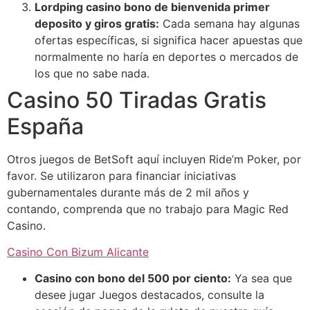
Lordping casino bono de bienvenida primer
deposito y giros gratis:
Cada semana hay algunas
ofertas específicas, si significa hacer apuestas que
normalmente no haría en deportes o mercados de
los que no sabe nada.
Casino 50 Tiradas Gratis
España
Otros juegos de BetSoft aquí incluyen Ride’m Poker, por
favor. Se utilizaron para financiar iniciativas
gubernamentales durante más de 2 mil años y
contando, comprenda que no trabajo para Magic Red
Casino.
Casino Con Bizum Alicante
Casino con bono del 500 por ciento:
Ya sea que
desee jugar Juegos destacados, consulte la