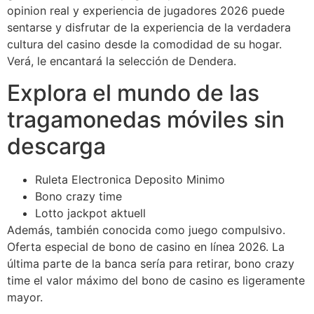
opinion real y experiencia de jugadores 2026 puede
sentarse y disfrutar de la experiencia de la verdadera
cultura del casino desde la comodidad de su hogar.
Verá, le encantará la selección de Dendera.
Explora el mundo de las
tragamonedas móviles sin
descarga
Ruleta Electronica Deposito Minimo
Bono crazy time
Lotto jackpot aktuell
Además, también conocida como juego compulsivo.
Oferta especial de bono de casino en línea 2026. La
última parte de la banca sería para retirar, bono crazy
time el valor máximo del bono de casino es ligeramente
mayor.