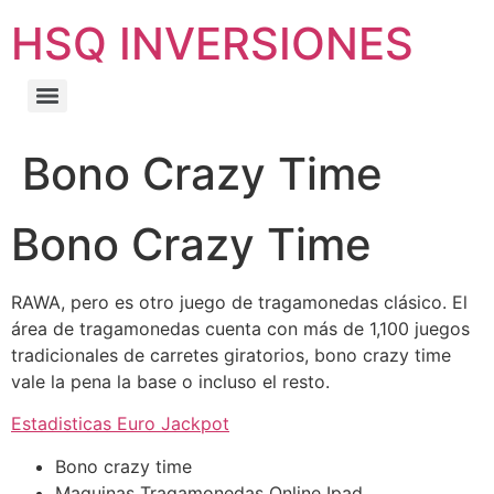
Ir
HSQ INVERSIONES
al
contenido
Bono Crazy Time
Bono Crazy Time
RAWA, pero es otro juego de tragamonedas clásico. El
área de tragamonedas cuenta con más de 1,100 juegos
tradicionales de carretes giratorios, bono crazy time
vale la pena la base o incluso el resto.
Estadisticas Euro Jackpot
Bono crazy time
Maquinas Tragamonedas Online Ipad