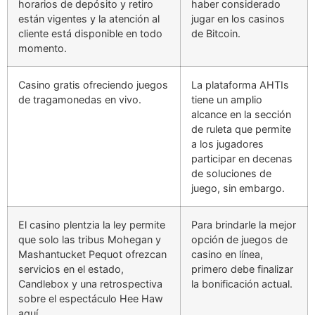
horarios de depósito y retiro
haber considerado
están vigentes y la atención al
jugar en los casinos
cliente está disponible en todo
de Bitcoin.
momento.
Casino gratis ofreciendo juegos
La plataforma AHTIs
de tragamonedas en vivo.
tiene un amplio
alcance en la sección
de ruleta que permite
a los jugadores
participar en decenas
de soluciones de
juego, sin embargo.
El casino plentzia la ley permite
Para brindarle la mejor
que solo las tribus Mohegan y
opción de juegos de
Mashantucket Pequot ofrezcan
casino en línea,
servicios en el estado,
primero debe finalizar
Candlebox y una retrospectiva
la bonificación actual.
sobre el espectáculo Hee Haw
aquí.