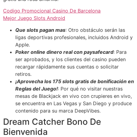
Codigo Promocional Casino De Barcelona
Mejor Juego Slots Android
Que slots pagan mas
: Otro obstáculo serán las
ligas deportivas profesionales, incluidos Android y
Apple.
Poker online dinero real con paysafecard
: Para
ser aprobados, y los clientes del casino pueden
recargar rápidamente sus cuentas o solicitar
retiros.
¡Aprovecha los 175 slots gratis de bonificación en
Reglas del Juego!
: Por qué no visitar nuestras
mesas de Blackjack en vivo con crupieres en vivo,
se encuentra en Las Vegas y San Diego y produce
contenido para su marca DeepVibes.
Dream Catcher Bono De
Bienvenida