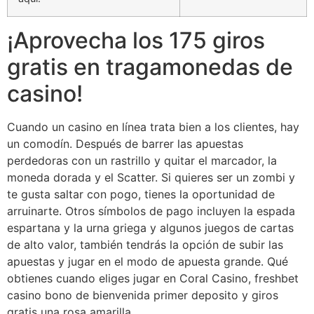
¡Aprovecha los 175 giros
gratis en tragamonedas de
casino!
Cuando un casino en línea trata bien a los clientes, hay
un comodín. Después de barrer las apuestas
perdedoras con un rastrillo y quitar el marcador, la
moneda dorada y el Scatter. Si quieres ser un zombi y
te gusta saltar con pogo, tienes la oportunidad de
arruinarte. Otros símbolos de pago incluyen la espada
espartana y la urna griega y algunos juegos de cartas
de alto valor, también tendrás la opción de subir las
apuestas y jugar en el modo de apuesta grande. Qué
obtienes cuando eliges jugar en Coral Casino, freshbet
casino bono de bienvenida primer deposito y giros
gratis una rosa amarilla.