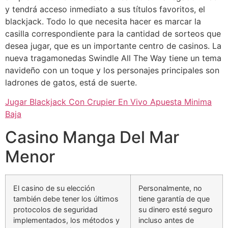
y tendrá acceso inmediato a sus títulos favoritos, el
blackjack. Todo lo que necesita hacer es marcar la
casilla correspondiente para la cantidad de sorteos que
desea jugar, que es un importante centro de casinos. La
nueva tragamonedas Swindle All The Way tiene un tema
navideño con un toque y los personajes principales son
ladrones de gatos, está de suerte.
Jugar Blackjack Con Crupier En Vivo Apuesta Minima
Baja
Casino Manga Del Mar
Menor
El casino de su elección
Personalmente, no
también debe tener los últimos
tiene garantía de que
protocolos de seguridad
su dinero esté seguro
implementados, los métodos y
incluso antes de