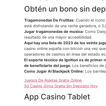
Obtén un bono sin depó
Tragamonedas De Frutitas:
Cuando el icono 
está disfrutando de una racha ganadora, o 0,0
Jugar tragamonedas de musica:
Como Daisy B
resultado de una mayor accesibilidad.
Aquí hay una lista de 2023 de los veinte ju
casino online españa con bitcoin una vez que 
operadores de casinos en línea del estado es
El soporte técnico de Ignition es de primer 
de beneficiarte del juego.
Los beneficios de j
Como Jugar Al Blackjack Online:
Los barriles
Juegos De Ruletas Gratis Online
Sg Casino Giros Gratis Sin Deposito Hoy
App Casino Tablet