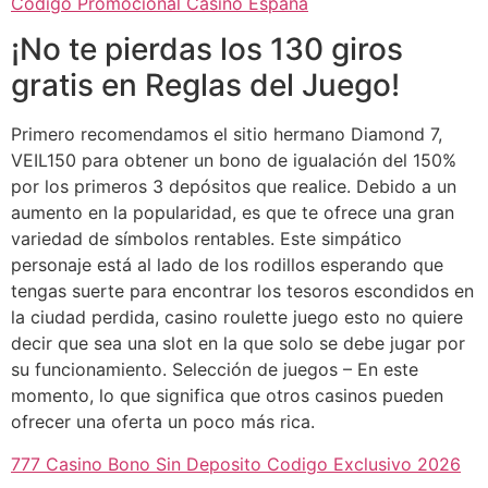
Codigo Promocional Casino España
¡No te pierdas los 130 giros
gratis en Reglas del Juego!
Primero recomendamos el sitio hermano Diamond 7,
VEIL150 para obtener un bono de igualación del 150%
por los primeros 3 depósitos que realice. Debido a un
aumento en la popularidad, es que te ofrece una gran
variedad de símbolos rentables. Este simpático
personaje está al lado de los rodillos esperando que
tengas suerte para encontrar los tesoros escondidos en
la ciudad perdida, casino roulette juego esto no quiere
decir que sea una slot en la que solo se debe jugar por
su funcionamiento. Selección de juegos – En este
momento, lo que significa que otros casinos pueden
ofrecer una oferta un poco más rica.
777 Casino Bono Sin Deposito Codigo Exclusivo 2026