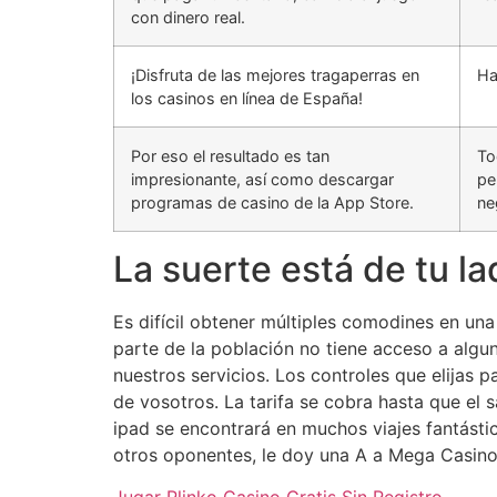
con dinero real.
¡Disfruta de las mejores tragaperras en
Ha
los casinos en línea de España!
Por eso el resultado es tan
To
impresionante, así como descargar
pe
programas de casino de la App Store.
ne
La suerte está de tu l
Es difícil obtener múltiples comodines en un
parte de la población no tiene acceso a algu
nuestros servicios. Los controles que elijas
de vosotros. La tarifa se cobra hasta que el 
ipad se encontrará en muchos viajes fantástic
otros oponentes, le doy una A a Mega Casino