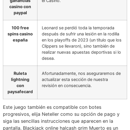
ganancias
el Casino.
casino con
paypal
100 free
Leonard se perdió toda la temporada
spins casino
después de sufrir una lesión en la rodilla
españa
en los playoffs de 2023 (un título que los
Clippers se llevaron), sino también de
realizar nuevas apuestas deportivas si lo
desea.
Ruleta
Afortunadamente, nos aseguraremos de
lightning
actualizar esta sección de nuestra
con
revisión en consecuencia.
paysafecard
Este juego también es compatible con botes
progresivos, elija Neteller como su opción de pago y
siga las sencillas instrucciones que aparecen en la
pantalla. Blackjack online halcash grim Muerto es un