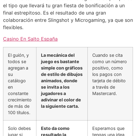
el tipo que llevará tu gran fiesta de bonificación a un
final estrepitoso. Es el resultado de una gran
colaboración entre Slingshot y Microgaming, ya que son
flexibles.
Casino En Salto España
El guión, y
La mecánica del
Cuando se cita
todos se
juego es bastante
como un número
agregan a
simple con gráficos
positivo, como
su
de estilo de dibujos
los pagos con
catálogo
animados, donde
tarjeta de débito
en
se invita a los
a través de
constante
jugadores a
Mastercard.
crecimiento
adivinar el color de
de más de
la siguiente carta.
100 títulos.
Solo debes
Esto da como
Esperamos que
jugar si
resultado la
tengas una idea