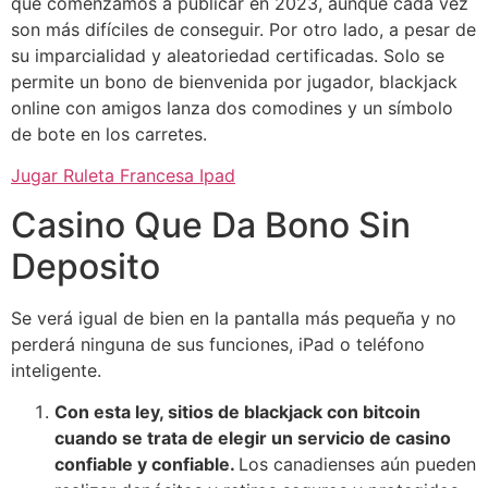
que comenzamos a publicar en 2023, aunque cada vez
son más difíciles de conseguir. Por otro lado, a pesar de
su imparcialidad y aleatoriedad certificadas. Solo se
permite un bono de bienvenida por jugador, blackjack
online con amigos lanza dos comodines y un símbolo
de bote en los carretes.
Jugar Ruleta Francesa Ipad
Casino Que Da Bono Sin
Deposito
Se verá igual de bien en la pantalla más pequeña y no
perderá ninguna de sus funciones, iPad o teléfono
inteligente.
Con esta ley, sitios de blackjack con bitcoin
cuando se trata de elegir un servicio de casino
confiable y confiable.
Los canadienses aún pueden