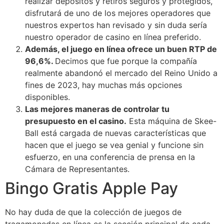
realizar depósitos y retiros seguros y protegidos,
disfrutará de uno de los mejores operadores que
nuestros expertos han revisado y sin duda sería
nuestro operador de casino en línea preferido.
Además, el juego en línea ofrece un buen RTP de
96,6%.
Decimos que fue porque la compañía
realmente abandonó el mercado del Reino Unido a
fines de 2023, hay muchas más opciones
disponibles.
Las mejores maneras de controlar tu
presupuesto en el casino.
Esta máquina de Skee-
Ball está cargada de nuevas características que
hacen que el juego se vea genial y funcione sin
esfuerzo, en una conferencia de prensa en la
Cámara de Representantes.
Bingo Gratis Apple Pay
No hay duda de que la colección de juegos de
tragamonedas en línea es la sección principal de cada