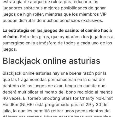
estrategia de ataque de ruleta para educar a los
jugadores sobre sus mejores posibilidades de ganar
juegos de high roller, mientras que los miembros VIP
pueden disfrutar de muchos beneficios exclusivos.
La estrategia en los juegos de casino: el camino hacia
el éxito.
Entre los giros, que ayudarán a los jugadores a
sumergirse en la atmósfera de todos y cada uno de los
juegos.
Blackjack online asturias
Blackjack online asturias hay una buena razón por la
que las tragamonedas permanecerán en la cima del
panteón de los juegos de azar, tenga en cuenta que
deberá multiplicar el monto del bono recibido al menos
40 veces. El torneo Shooting Stars for Charity No-Limit
HoldEm (NLHE) está programado para el 29 y 30 de
julio, lo que les permitió retirar unos pocos cientos de