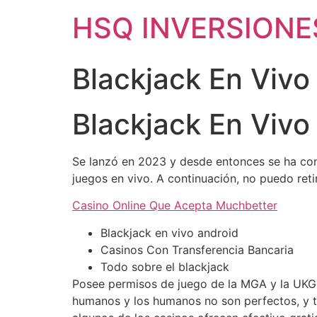
Ir
HSQ INVERSIONE
al
contenido
Blackjack En Vivo
Blackjack En Vivo
Se lanzó en 2023 y desde entonces se ha conv
juegos en vivo. A continuación, no puedo reti
Casino Online Que Acepta Muchbetter
Blackjack en vivo android
Casinos Con Transferencia Bancaria
Todo sobre el blackjack
Posee permisos de juego de la MGA y la UKG
humanos y los humanos no son perfectos, y to