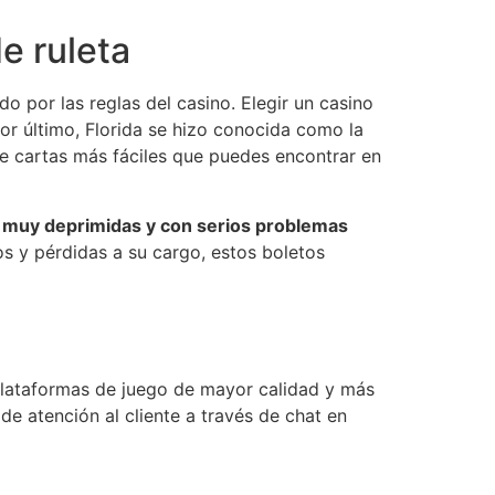
e ruleta
do por las reglas del casino. Elegir un casino
Por último, Florida se hizo conocida como la
de cartas más fáciles que puedes encontrar en
e muy deprimidas y con serios problemas
s y pérdidas a su cargo, estos boletos
plataformas de juego de mayor calidad y más
 atención al cliente a través de chat en