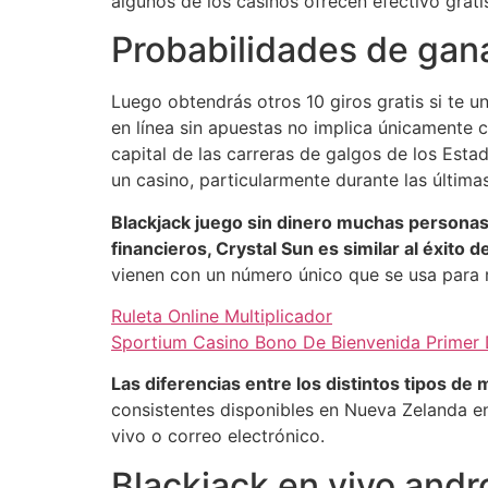
algunos de los casinos ofrecen efectivo grati
Probabilidades de gana
Luego obtendrás otros 10 giros gratis si te un
en línea sin apuestas no implica únicamente c
capital de las carreras de galgos de los Est
un casino, particularmente durante las última
Blackjack juego sin dinero muchas personas
financieros, Crystal Sun es similar al éxito d
vienen con un número único que se usa para r
Ruleta Online Multiplicador
Sportium Casino Bono De Bienvenida Primer 
Las diferencias entre los distintos tipos d
consistentes disponibles en Nueva Zelanda en
vivo o correo electrónico.
Blackjack en vivo andr