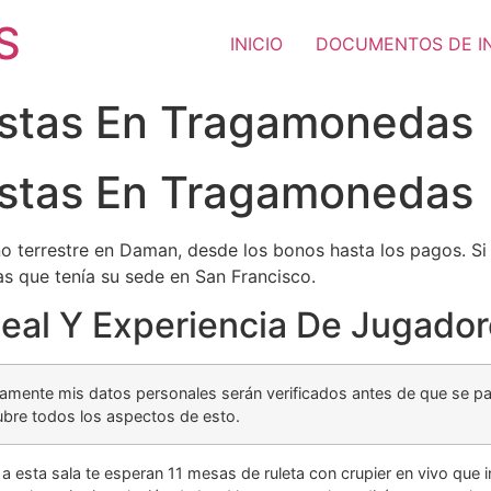
S
INICIO
DOCUMENTOS DE I
estas En Tragamonedas
estas En Tragamonedas
o terrestre en Daman, desde los bonos hasta los pagos. Si 
s que tenía su sede en San Francisco.
Real Y Experiencia De Jugado
mente mis datos personales serán verificados antes de que se pag
bre todos los aspectos de esto.
a esta sala te esperan 11 mesas de ruleta con crupier en vivo que 