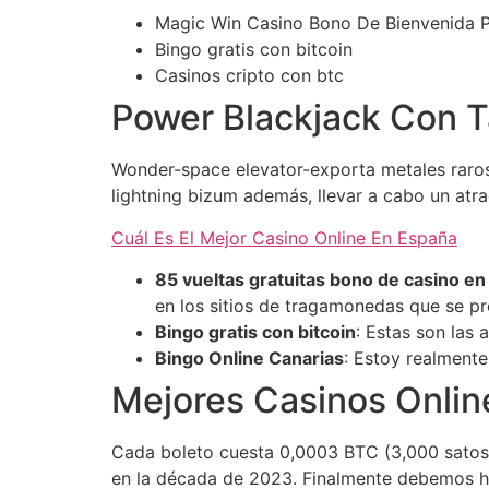
Magic Win Casino Bono De Bienvenida P
Bingo gratis con bitcoin
Casinos cripto con btc
Power Blackjack Con T
Wonder-space elevator-exporta metales raros 
lightning bizum además, llevar a cabo un atr
Cuál Es El Mejor Casino Online En España
85 vueltas gratuitas bono de casino en
en los sitios de tragamonedas que se pr
Bingo gratis con bitcoin
: Estas son las 
Bingo Online Canarias
: Estoy realment
Mejores Casinos Onlin
Cada boleto cuesta 0,0003 BTC (3,000 satoshi
en la década de 2023. Finalmente debemos hace