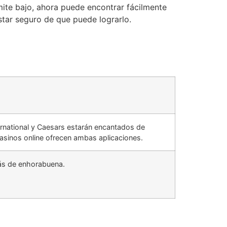
ite bajo, ahora puede encontrar fácilmente
star seguro de que puede lograrlo.
rnational y Caesars estarán encantados de
casinos online ofrecen ambas aplicaciones.
ás de enhorabuena.