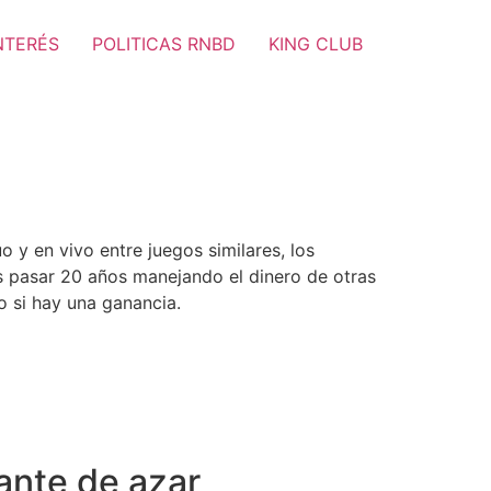
NTERÉS
POLITICAS RNBD
KING CLUB
 y en vivo entre juegos similares, los
 pasar 20 años manejando el dinero de otras
o si hay una ganancia.
ante de azar