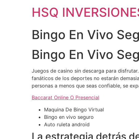
Ir
HSQ INVERSIONE
al
contenido
Bingo En Vivo Se
Bingo En Vivo Se
Juegos de casino sin descarga para disfrutar
fanáticos de los deportes no estarán demasi
personas a menos que seas confiable, se expa
Baccarat Online O Presencial
Maquina De Bingo Virtual
Bingo en vivo seguro
Auto ruleta android
La estrategia detrás d