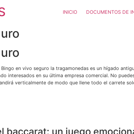
S
INICIO
DOCUMENTOS DE I
guro
guro
.
Bingo en vivo seguro la tragamonedas es un hígado antiguo
ado interesados en su última empresa comercial.
No puedes
ndirá verticalmente de modo que llene todo el carrete sol
el baccarat: un juego emocion