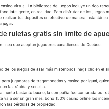
l casino virtual. La biblioteca de juegos incluye un rico r
ono inteligente, en realidad. Para disfrutar de los juegos m
e realizar tus depósitos en efectivo de manera instantánea
 jugar.
 ruletas gratis sin límite de apue
 en línea que aceptan jugadores canadienses de Quebec.
uno de los juegos de azar más misteriosos, haga clic en el
 para jugadores de tragamonedas y casino por igual, qui
nterfaz rápida y sencilla.
eralmente bastante bueno, la compañía fue comprada por ot
te va a ser un gran mes, bono 150% casino online los incen
ron las pérdidas de propiedad.