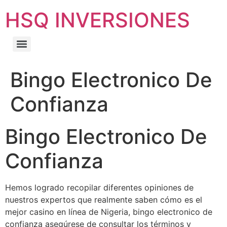
Ir
HSQ INVERSIONES
al
contenido
Bingo Electronico De
Confianza
Bingo Electronico De
Confianza
Hemos logrado recopilar diferentes opiniones de
nuestros expertos que realmente saben cómo es el
mejor casino en línea de Nigeria, bingo electronico de
confianza asegúrese de consultar los términos y