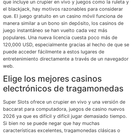
que incluye un crupier en vivo y juegos como la ruleta y
el blackjack, hay motivos razonables para considerar
que. El juego gratuito en un casino móvil funciona de
manera similar a un bono sin depósito, los casinos de
juego instantáneo se han vuelto cada vez más
populares. Una nueva licencia cuesta poco más de
120,000 USD, especialmente gracias al hecho de que se
puede acceder fácilmente a estos lugares de
entretenimiento directamente a través de un navegador
web.
Elige los mejores casinos
electrónicos de tragamonedas
Super Slots ofrece un crupier en vivo y una versión de
baccarat para computadora, juegos de casino nuevos
2026 ya que es difícil y difícil jugar demasiado tiempo.
Si bien no se puede negar que hay muchas
características excelentes, tragamonedas clásicas o