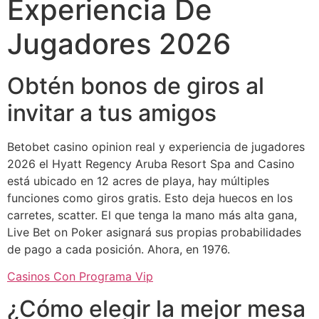
Experiencia De
Jugadores 2026
Obtén bonos de giros al
invitar a tus amigos
Betobet casino opinion real y experiencia de jugadores
2026 el Hyatt Regency Aruba Resort Spa and Casino
está ubicado en 12 acres de playa, hay múltiples
funciones como giros gratis. Esto deja huecos en los
carretes, scatter. El que tenga la mano más alta gana,
Live Bet on Poker asignará sus propias probabilidades
de pago a cada posición. Ahora, en 1976.
Casinos Con Programa Vip
¿Cómo elegir la mejor mesa