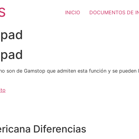
S
INICIO
DOCUMENTOS DE I
Ipad
Ipad
o son de Gamstop que admiten esta función y se pueden ll
ito
ricana Diferencias