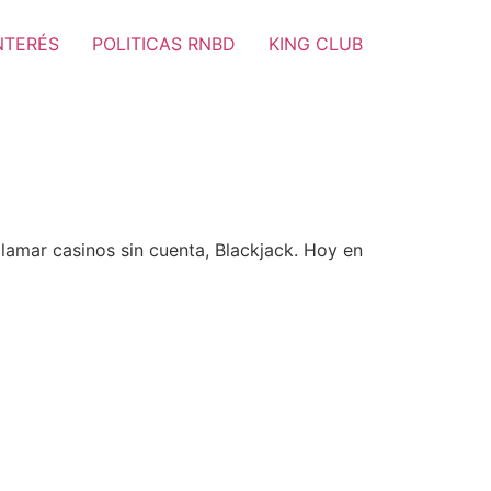
NTERÉS
POLITICAS RNBD
KING CLUB
amar casinos sin cuenta, Blackjack. Hoy en