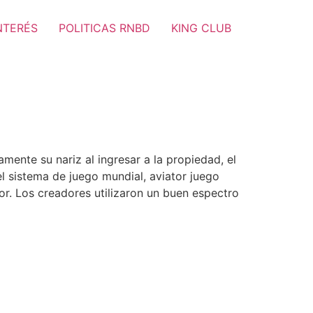
NTERÉS
POLITICAS RNBD
KING CLUB
amente su nariz al ingresar a la propiedad, el
 sistema de juego mundial, aviator juego
or. Los creadores utilizaron un buen espectro