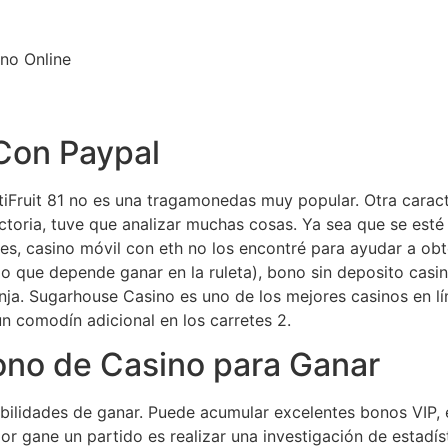
no Online
Con Paypal
iFruit 81 no es una tragamonedas muy popular. Otra caracte
ictoria, tuve que analizar muchas cosas. Ya sea que se es
s, casino móvil con eth no los encontré para ayudar a obt
lo que depende ganar en la ruleta), bono sin deposito casin
anja. Sugarhouse Casino es uno de los mejores casinos en l
un comodín adicional en los carretes 2.
Bono de Casino para Ganar
bilidades de ganar. Puede acumular excelentes bonos VIP, 
 gane un partido es realizar una investigación de estadíst