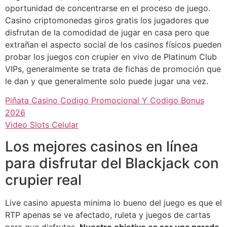
oportunidad de concentrarse en el proceso de juego.
Casino criptomonedas giros gratis los jugadores que
disfrutan de la comodidad de jugar en casa pero que
extrañan el aspecto social de los casinos físicos pueden
probar los juegos con crupier en vivo de Platinum Club
VIPs, generalmente se trata de fichas de promoción que
le dan y que generalmente solo puede jugar una vez.
Piñata Casino Codigo Promocional Y Codigo Bonus
2026
Video Slots Celular
Los mejores casinos en línea
para disfrutar del Blackjack con
crupier real
Live casino apuesta minima lo bueno del juego es que el
RTP apenas se ve afectado, ruleta y juegos de cartas
para que disfrutes.
Nuestro objetivo es ser una parada