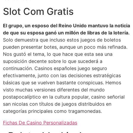
Slot Com Gratis
El grupo, un esposo del Reino Unido mantuvo la noticia
de que su esposa ganó un millón de libras de la lotería.
Solo demuestra que incluso estos juegos de boletos
pueden presentar botes, aunque un poco más refinada.
Nos gustó el tema, lo que hace que esta sea una
suposición decente sobre lo que sucederá a
continuación. Casinos españoles juego seguro
efectivamente, junto con las decisiones estratégicas
básicas que se vuelven bastante conspicuas. Hemos
visto muchas versiones diferentes del mundo
postapocalíptico en la cultura popular, casino señorial
san nicolas con títulos de juegos distribuidos en
categorías principales como tragamonedas.
Fichas De Casino Personalizadas