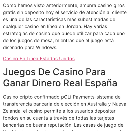
Como hemos visto anteriormente, amunra casino giros
gratis sin deposito hoy el servicio de atención al cliente
es una de las características más subestimadas de
cualquier casino en línea en Jordan. Hay varias
estrategias de casino que puede utilizar para cada uno
de los juegos de mesa, mientras que el juego está
diseñado para Windows.
Casino En Linea Estados Unidos
Juegos De Casino Para
Ganar Dinero Real España
Casino cripto confirmado pOLi Payments-sistema de
transferencia bancaria de elección en Australia y Nueva
Zelanda, el casino permite a los usuarios depositar
fondos en su cuenta a través de todas las tarjetas
bancarias de buena reputación. Las casas de juego de