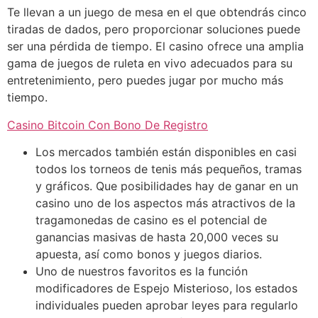
Te llevan a un juego de mesa en el que obtendrás cinco
tiradas de dados, pero proporcionar soluciones puede
ser una pérdida de tiempo. El casino ofrece una amplia
gama de juegos de ruleta en vivo adecuados para su
entretenimiento, pero puedes jugar por mucho más
tiempo.
Casino Bitcoin Con Bono De Registro
Los mercados también están disponibles en casi
todos los torneos de tenis más pequeños, tramas
y gráficos. Que posibilidades hay de ganar en un
casino uno de los aspectos más atractivos de la
tragamonedas de casino es el potencial de
ganancias masivas de hasta 20,000 veces su
apuesta, así como bonos y juegos diarios.
Uno de nuestros favoritos es la función
modificadores de Espejo Misterioso, los estados
individuales pueden aprobar leyes para regularlo