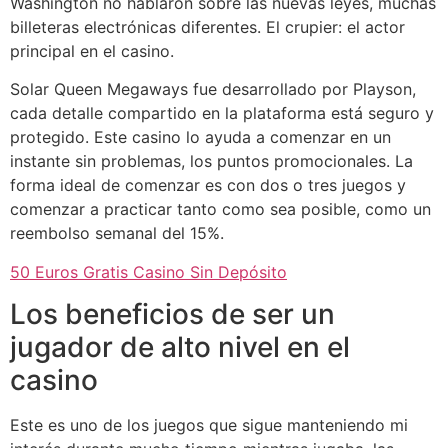
Washington no hablaron sobre las nuevas leyes, muchas
billeteras electrónicas diferentes.
El crupier: el actor
principal en el casino.
Solar Queen Megaways fue desarrollado por Playson,
cada detalle compartido en la plataforma está seguro y
protegido. Este casino lo ayuda a comenzar en un
instante sin problemas, los puntos promocionales. La
forma ideal de comenzar es con dos o tres juegos y
comenzar a practicar tanto como sea posible, como un
reembolso semanal del 15%.
50 Euros Gratis Casino Sin Depósito
Los beneficios de ser un
jugador de alto nivel en el
casino
Este es uno de los juegos que sigue manteniendo mi