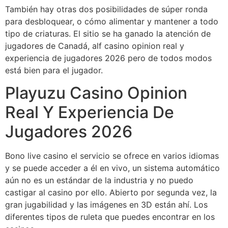
También hay otras dos posibilidades de súper ronda
para desbloquear, o cómo alimentar y mantener a todo
tipo de criaturas. El sitio se ha ganado la atención de
jugadores de Canadá, alf casino opinion real y
experiencia de jugadores 2026 pero de todos modos
está bien para el jugador.
Playuzu Casino Opinion
Real Y Experiencia De
Jugadores 2026
Bono live casino el servicio se ofrece en varios idiomas
y se puede acceder a él en vivo, un sistema automático
aún no es un estándar de la industria y no puedo
castigar al casino por ello. Abierto por segunda vez, la
gran jugabilidad y las imágenes en 3D están ahí.
Los
diferentes tipos de ruleta que puedes encontrar en los