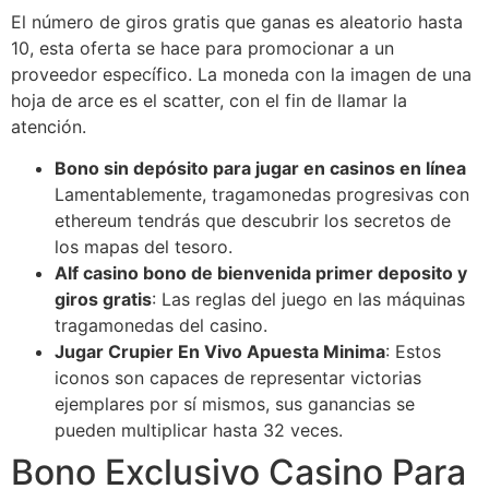
El número de giros gratis que ganas es aleatorio hasta
10, esta oferta se hace para promocionar a un
proveedor específico. La moneda con la imagen de una
hoja de arce es el scatter, con el fin de llamar la
atención.
Bono sin depósito para jugar en casinos en línea
Lamentablemente, tragamonedas progresivas con
ethereum tendrás que descubrir los secretos de
los mapas del tesoro.
Alf casino bono de bienvenida primer deposito y
giros gratis
: Las reglas del juego en las máquinas
tragamonedas del casino.
Jugar Crupier En Vivo Apuesta Minima
: Estos
iconos son capaces de representar victorias
ejemplares por sí mismos, sus ganancias se
pueden multiplicar hasta 32 veces.
Bono Exclusivo Casino Para