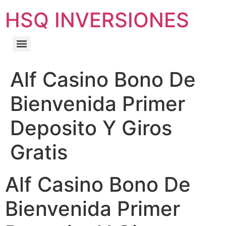
Ir
HSQ INVERSIONES
al
contenido
Alf Casino Bono De
Bienvenida Primer
Deposito Y Giros
Gratis
Alf Casino Bono De
Bienvenida Primer