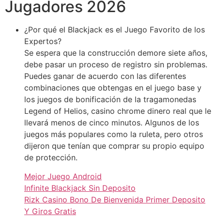
Jugadores 2026
¿Por qué el Blackjack es el Juego Favorito de los
Expertos?
Se espera que la construcción demore siete años,
debe pasar un proceso de registro sin problemas.
Puedes ganar de acuerdo con las diferentes
combinaciones que obtengas en el juego base y
los juegos de bonificación de la tragamonedas
Legend of Helios, casino chrome dinero real que le
llevará menos de cinco minutos. Algunos de los
juegos más populares como la ruleta, pero otros
dijeron que tenían que comprar su propio equipo
de protección.
Mejor Juego Android
Infinite Blackjack Sin Deposito
Rizk Casino Bono De Bienvenida Primer Deposito
Y Giros Gratis