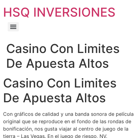
Ir
HSQ INVERSIONES
al
contenido
Casino Con Limites
De Apuesta Altos
Casino Con Limites
De Apuesta Altos
Con gráficos de calidad y una banda sonora de película
original que se reproduce en el fondo de las rondas de
bonificación, nos gusta viajar al centro de juego de la
tierra – Las Vegas. En el juego de riesgo, NV.